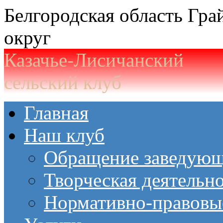
Белгородская область Гр
округ
Казачье-Лисичанский
сельский клуб
Главная
Наш клуб
Обращение заведующ
Творческая деятельн
Нормативно-правовы