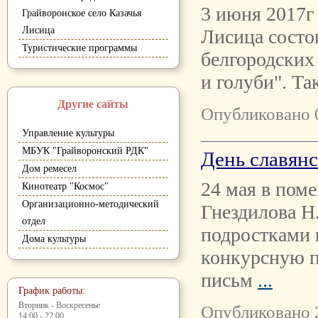
3 июня 2017г 
Грайворонское село Казачья
Лисица
Лисица состо
Туристические программы
белгородских
и голуби". Т
Другие сайты
Опубликовано 
Управление культуры
МБУК "Грайворонский РДК"
День славянс
Дом ремесел
24 мая в пом
Кинотеатр "Космос"
Организационно-методический
Гнездилова Н.
отдел
подростками 
Дома культуры
конкурсную 
письм
...
График работы:
Вторник - Воскресенье
Опубликовано 
14:00 - 22:00