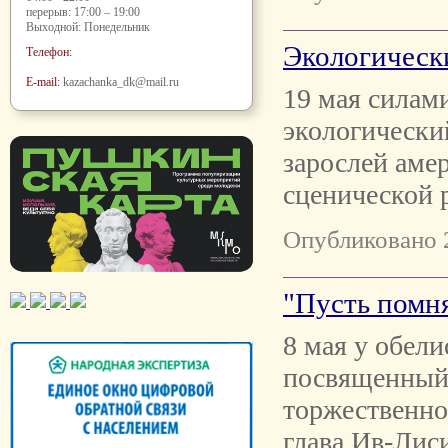
перерыв: 17:00 – 19:00
Выходной: Понедельник
Экологически
Телефон:
E-mail:
kazachanka_dk@mail.ru
19 мая силам
экологически
зарослей амер
сценической 
Опубликовано 
"Пусть помня
8 мая у обел
посвященный
торжественно
глава Ив-Лис