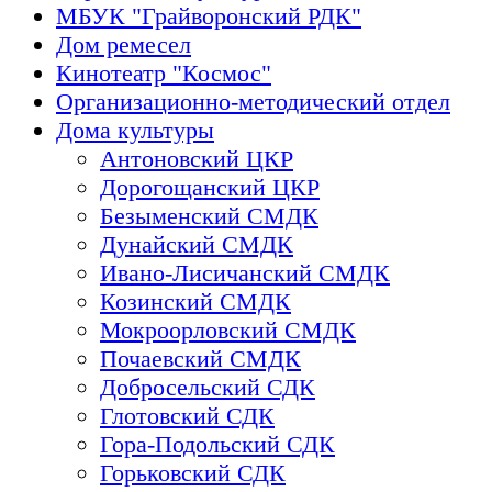
МБУК "Грайворонский РДК"
Дом ремесел
Кинотеатр "Космос"
Организационно-методический отдел
Дома культуры
Антоновский ЦКР
Дорогощанский ЦКР
Безыменский СМДК
Дунайский СМДК
Ивано-Лисичанский СМДК
Козинский СМДК
Мокроорловский СМДК
Почаевский СМДК
Добросельский СДК
Глотовский СДК
Гора-Подольский СДК
Горьковский СДК