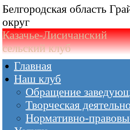
Белгородская область Гр
округ
Казачье-Лисичанский
сельский клуб
Главная
Наш клуб
Обращение заведующ
Творческая деятельн
Нормативно-правовы