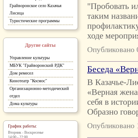
"Пробовать ил
Грайворонское село Казачья
Лисица
таким назван
Туристические программы
профилактику
ходе меропри
Другие сайты
Опубликовано 
Управление культуры
МБУК "Грайворонский РДК"
Беседа «Верн
Дом ремесел
В Казачье-Ли
Кинотеатр "Космос"
Организационно-методический
«Верная жена
отдел
себя в истор
Дома культуры
Образно говор
Опубликовано 
График работы:
Вторник - Воскресенье
14:00 - 22:00