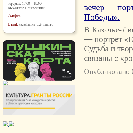
перерыв: 17:00 – 19:00
вечер — пор
Выходной: Понедельник
Победы».
Телефон:
E-mail:
kazachanka_dk@mail.ru
В Казачье-Ли
— портрет «Ю
Судьба и тво
связаны с хр
Опубликовано 